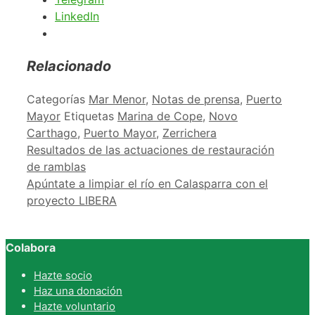
LinkedIn
Relacionado
Categorías
Mar Menor
,
Notas de prensa
,
Puerto
Mayor
Etiquetas
Marina de Cope
,
Novo
Carthago
,
Puerto Mayor
,
Zerrichera
Resultados de las actuaciones de restauración
de ramblas
Apúntate a limpiar el río en Calasparra con el
proyecto LIBERA
Colabora
Hazte socio
Haz una donación
Hazte voluntario