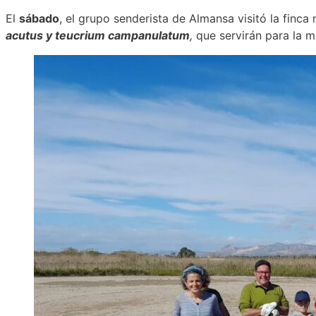
El
sábado
, el grupo senderista de Almansa visitó la finca
acutus y teucrium campanulatum
,
que servirán para la me